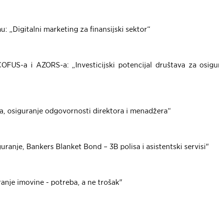
u: „Digitalni marketing za finansijski sektor“
FUS-a i AZORS-a: „Investicijski potencijal društava za osigu
a, osiguranje odgovornosti direktora i menadžera“
ranje, Bankers Blanket Bond – 3B polisa i asistentski servisi"
ranje imovine - potreba, a ne trošak"
a