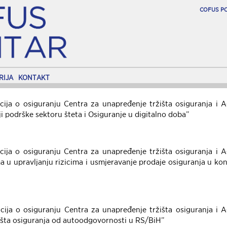
COFUS P
RIJA
KONTAKT
ncija o osiguranju Centra za unapređenje tržišta osiguranja i 
ji podrške sektoru šteta i Osiguranje u digitalno doba”
ncija o osiguranju Centra za unapređenje tržišta osiguranja i 
 u upravljanju rizicima i usmjeravanje prodaje osiguranja u kon
ncija o osiguranju Centra za unapređenje tržišta osiguranja i 
ržišta osiguranja od autoodgovornosti u RS/BiH”