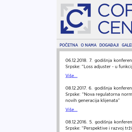
POČETNA
O NAMA
DOGAĐAJI
GALE
06.12.2018. 7. godišnja konfere
Srpske: “Loss adjuster - u funkci
Više...
08.12.2017. 6. godišnja konfere
Srpske: “Nova regulatorna norma
novih generacija klijenata”
Više...
08.12.2016. 5. godišnja konfere
Srpske: “Perspektive i razvoj t