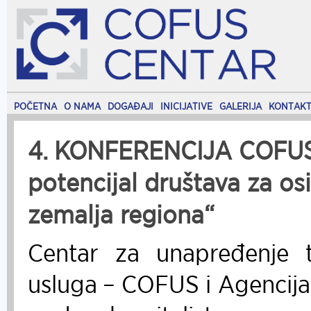
POČETNA
O NAMA
DOGAĐAJI
INICIJATIVE
GALERIJA
KONTAK
4. KONFERENCIJA COFUS-a
potencijal društava za os
zemalja regiona“
Centar za unapređenje tr
usluga – COFUS i Agencija