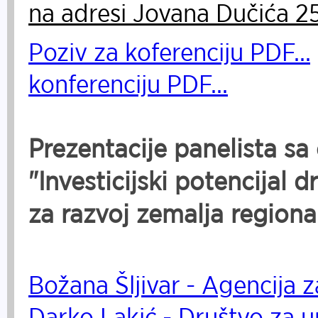
na adresi Jovana Dučića 25
Poziv za koferenciju PDF...
konferenciju PDF...
Prezentacije panelista sa
"Investicijski potencijal 
za razvoj zemalja regiona
Božana Šljivar - Agencija 
Darko Lakić - Društvo za u