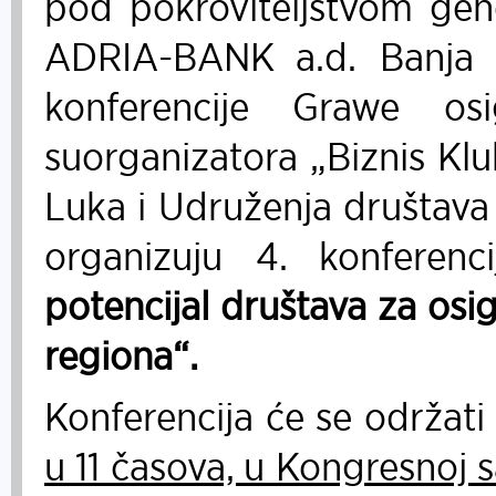
pod pokroviteljstvom ge
ADRIA-BANK a.d. Banja L
konferencije Grawe os
suorganizatora „Biznis Klu
Luka i Udruženja društava
organizuju 4. konfere
potencijal društava za osi
regiona“.
Konferencija će se održat
u 11 časova, u Kongresnoj s