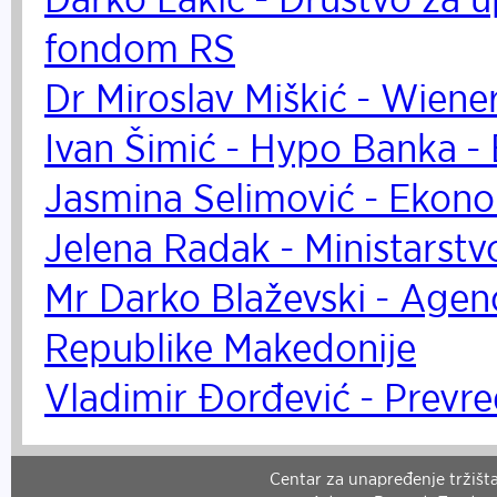
fondom RS
Dr Miroslav Miškić - Wiene
Ivan Šimić - Hypo Banka -
Jasmina Selimović - Ekono
Jelena Radak - Ministarstvo
Mr Darko Blaževski - Agenc
Republike Makedonije
Vladimir Đorđević - Prevr
Centar za unapređenje tržišta