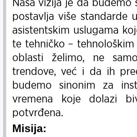
Naša vizija je da budemo s
postavlja više standarde u
asistentskim uslugama koje
te tehničko – tehnološkim
oblasti želimo, ne sa
trendove, već i da ih pr
budemo sinonim za instit
vremena koje dolazi b
potvrđena.
Misija: