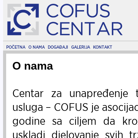
POČETNA
O NAMA
DOGAĐAJI
GALERIJA
KONTAKT
O nama
Centar za unapređenje tr
usluga – COFUS je asocijac
godine sa ciljem da kroz
uskladi djelovanje svih t