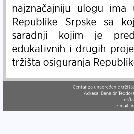
najznačajniju ulogu ima 
Republike Srpske sa k
saradnji kojim je predv
edukativnih i drugih proje
tržišta osiguranja Republik
Centar za unapređenje tržišta
Adresa: Bana dr Teodora
tel/f
e-mail: 