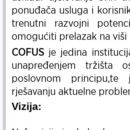
ponuđača usluga i korisnika
trenutni razvojni potenc
omogućiti prelazak na viši 
COFUS
je jedina instituci
unapređenjem tržišta 
poslovnom principu,te 
rješavanju aktuelne proble
Vizija: