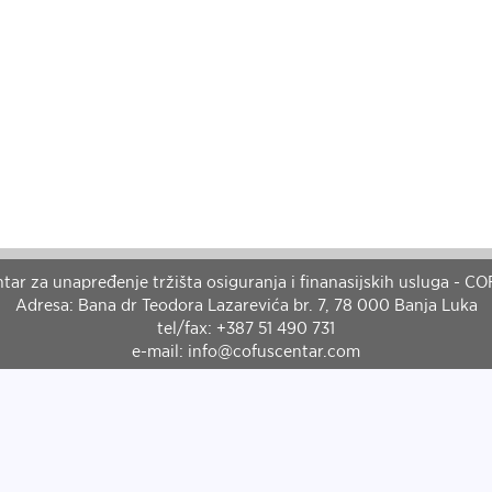
tar za unapređenje tržišta osiguranja i finanasijskih usluga - C
Adresa: Bana dr Teodora Lazarevića br. 7, 78 000 Banja Luka
tel/fax: +387 51 490 731
e-mail: info@cofuscentar.com