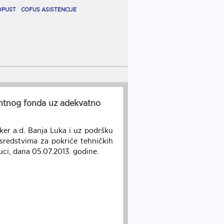
OPUST
COFUS ASISTENCIJE
rantnog fonda uz adekvatno
ker a.d. Banja Luka i uz podršku
sredstvima za pokriće tehničkih
uci, dana 05.07.2013. godine.