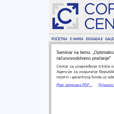
POČETNA
O NAMA
DOGAĐAJI
GALE
Seminar na temu: „Optimalno 
računovodstveno praćenje“
Centar za unapređenje tržišta o
Agencije za osiguranje Republi
rezervi i garantnog fonda uz ade
Plan seminara PDF...
Prijavnic