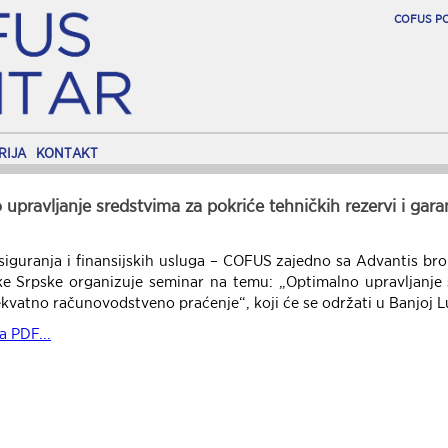
COFUS P
RIJA
KONTAKT
upravljanje sredstvima za pokriće tehničkih rezervi i ga
siguranja i finansijskih usluga – COFUS zajedno sa Advantis bro
ke Srpske organizuje seminar na temu: „Optimalno upravljanje 
kvatno računovodstveno praćenje“, koji će se održati u Banjoj L
a PDF...