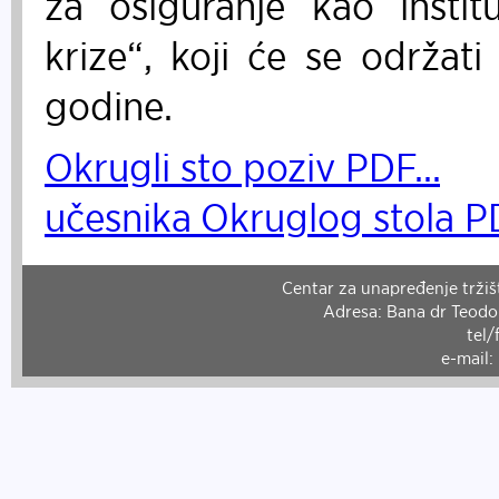
za osiguranje kao instit
krize“, koji će se održati
godine.
Okrugli sto poziv PDF...
učesnika Okruglog stola PD
Centar za unapređenje tržišt
Adresa: Bana dr Teodor
tel/
e-mail: