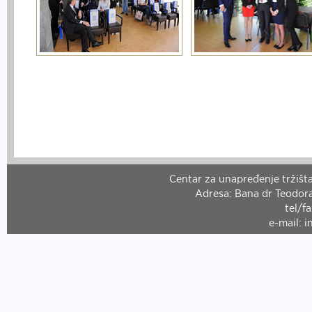
Centar za unapređenje tržišta
Adresa: Bana dr Teodora
tel/f
e-mail: 