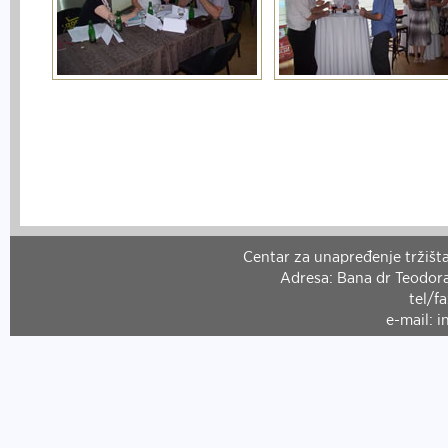
Centar za unapređenje tržišta
Adresa: Bana dr Teodora
tel/f
e-mail: 