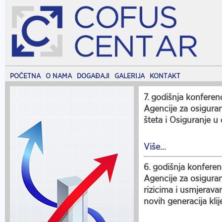
POČETNA
O NAMA
DOGAĐAJI
GALERIJA
KONTAKT
7. godišnja konferen
Agencije za osiguran
šteta i Osiguranje u
Više...
6. godišnja konferen
Agencije za osigura
rizicima i usmjerava
novih generacija klij