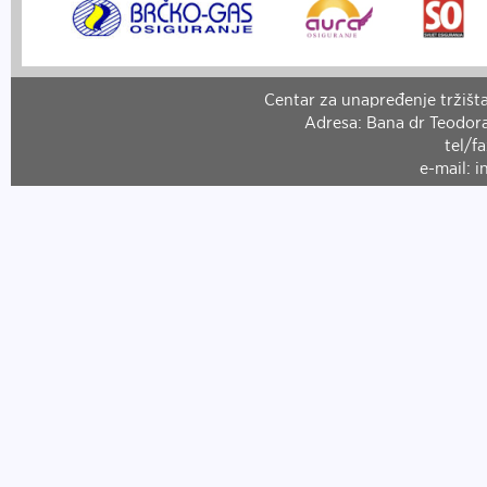
Centar za unapređenje tržišta
Adresa: Bana dr Teodora
tel/f
e-mail: 